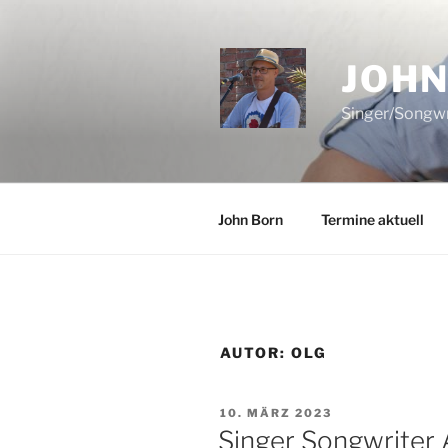
Zum
Inhalt
springen
JOHN
Singer/Songwr
John Born
Termine aktuell
AUTOR:
OLG
VERÖFFENTLICHT
10. MÄRZ 2023
AM
Singer Songwriter